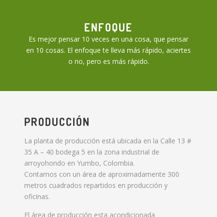
ENFOQUE
Es mejor pensar 10 veces en una cosa, que pensar
en 10 cosas. El enfoque te lleva más rápido, aciertes
o no, pero es más rápido.
PRODUCCIÓN
La planta de producción está ubicada en la Calle 13 #
35 A – 40 bodega 5 en la zona industrial de
arroyohondo en Yumbo, Colombia.
Contamos con un área de aproximadamente 300
metros cuadrados repartidos en producción y
oficinas.
El área de producción esta acondicionada