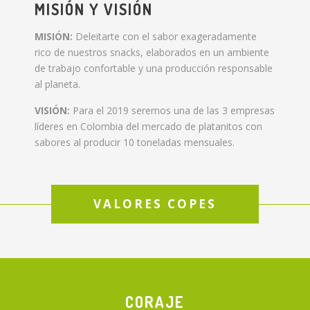
MISIÓN Y VISIÓN
MISIÓN:
Deleitarte con el sabor exageradamente
rico de nuestros snacks, elaborados en un ambiente
de trabajo confortable y una producción responsable
al planeta.
VISIÓN:
Para el 2019 seremos una de las 3 empresas
líderes en Colombia del mercado de platanitos con
sabores al producir 10 toneladas mensuales.
VALORES COPES
CORAJE